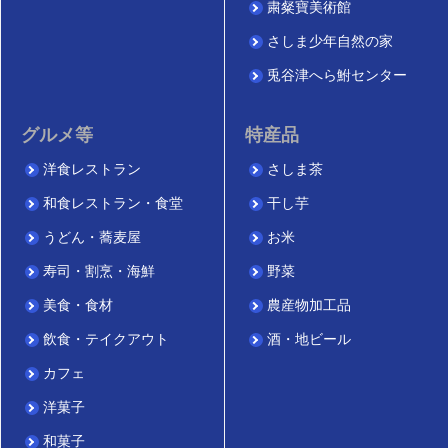
粛粲寶美術館
さしま少年自然の家
兎谷津へら鮒センター
グルメ等
特産品
洋食レストラン
さしま茶
和食レストラン・食堂
干し芋
うどん・蕎麦屋
お米
寿司・割烹・海鮮
野菜
美食・食材
農産物加工品
飲食・テイクアウト
酒・地ビール
カフェ
洋菓子
和菓子