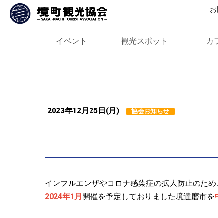
お
イベント
観光スポット
カ
さかい河岸フェスティバル
利根川大花火大会
境達磨市
桜・お花見
利根川
道の駅さかい
公園
歴史・文化
茨城県立さしま少年自然の家
兎谷津へら鮒センター
利
サ
関
バ
オ
高
神
史
歴
S
2023年12月25日(月)
協会お知らせ
インフルエンザやコロナ感染症の拡大防止のため
2024年1月
開催を予定しておりました境達磨市を