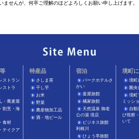
いませんが、何卒ご理解のほどよろしくお願い申し上げます。
等
特産品
宿泊
境町
レストラン
さしま茶
パークホテルさ
境町
かい
レストラ
干し芋
圏央
堂
釜屋旅館
お米
境町
ん・蕎麦屋
橘家旅館
ミッシ
野菜
・割烹・海
天然温泉 御老
自動
農産物加工品
公の湯 境店
び視察
酒・地ビール
いて
・食材
ビジネス旅館
利根川
・テイクア
ひょう亭旅館