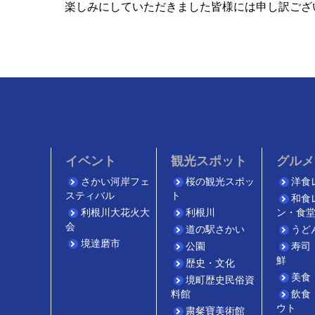
楽しみにしていただきました皆様には申し訳ござ
イベント
観光スポット
グルメ
さかい河岸フェ
桜の観光スポッ
洋食
スティバル
ト
和食
利根川大花火大
利根川
ン・食
会
道の駅さかい
うど
境達磨市
公園
寿司
鮮
歴史・文化
美食
境町歴史民俗資
料館
飲食
ウト
粛粲寶美術館