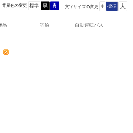
標準
黒
青
大
背景色の変更
標準
文字サイズの変更
小
産品
宿泊
自動運転バス
工品
ール
自動運転バスについて