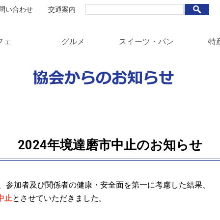
問い合わせ
交通案内
フェ
グルメ
スイーツ・パン
特
根川と境町
イクリング・コース
東富士見百景・茨城百景
ーベキュー
フロードセグウェイ
瀬舟遊覧
社・お寺
跡・古墳
史民俗資料館
-Gallery 粛粲寶美術館
洋食レストラン
和食レストラン・食堂
うどん・蕎麦屋
ラーメン
寿司・うなぎ・割烹・海鮮
美食・食材・惣菜
飲食・テイクアウト
洋菓子
和菓子
パン
さしま茶
干し芋
お米
野菜
農産物加
酒・地ビ
2024年境達磨市中止のお知らせ
、参加者及び関係者の健康・安全面を第一に考慮した結果、
中止
とさせていただきました。